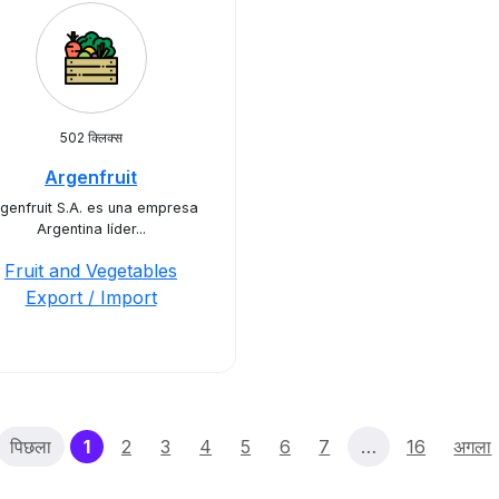
502 क्लिक्स
Argenfruit
genfruit S.A. es una empresa
Argentina líder...
Fruit and Vegetables
Export / Import
(current)
पिछला
1
2
3
4
5
6
7
…
16
अगला