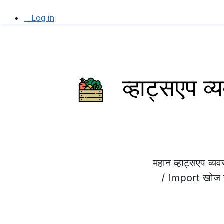
__Log in
व्हाट्सएप 
महान व्हाट्सएप व
/ Import खोज रहे