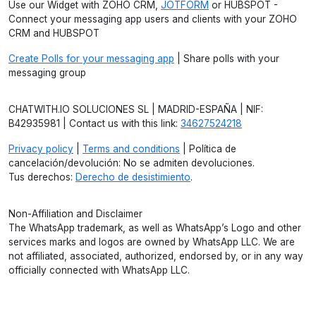
Use our Widget with ZOHO CRM,
JOTFORM
or HUBSPOT -
Connect your messaging app users and clients with your ZOHO
CRM and HUBSPOT
Create Polls for your messaging app
| Share polls with your
messaging group
CHATWITH.IO SOLUCIONES SL | MADRID-ESPAÑA | NIF:
B42935981 | Contact us with this link:
34627524218
Privacy policy
|
Terms and conditions
| Política de
cancelación/devolución: No se admiten devoluciones.
Tus derechos:
Derecho de desistimiento
.
Non-Affiliation and Disclaimer
The WhatsApp trademark, as well as WhatsApp’s Logo and other
services marks and logos are owned by WhatsApp LLC. We are
not affiliated, associated, authorized, endorsed by, or in any way
officially connected with WhatsApp LLC.